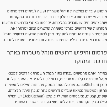
חיפוש עובדים במלצרות וניהול משמרת נעשה לעיתים דרך פרסום
מודעה פיזית במסעדה או במלון שדרוש לו עובדים. רוב המקומות
שמבציעים חיפוש עובדים במלצרות, יפרסמו באתרי הדרושים מודעות
מפורטות של דרושים מנהלי משמרת ומלצרים ובהם יפרסמו את
הפרטים השונים הנוגעים לתפקיד. ניתן לראות מודעות דרושים מנהל
היי, אני סיגי
משמרת באתרים הרגילים לחיפוש עבודה או באתרים ייעודים לתחום.
הצ'אטבוט החכמה
פרסום וחיפוש דרושים מנהל משמרת באתר
של
ג'וב רסט.
חדשני וממוקד
במידה ואתם מחפשים עבודה בתור מנהל משמרת או רוצים למצוא
מנהל משמרת בקלות ובמהירות, כדאי לכם להכיר את האתר של גוב
קיצן (JobKitchen). פורטל האתר מספק פתרונות יעילים לתעשיית
המזון ומאפשר מציאת עובדים נדרשים בתחום, בין היתר, מלצרים,
שפים, קבטים, מאבטחים ועוד. לגוב קיצן (JobKitchen) יש יכולת
הצלבה בין מקומות העבודה למחפשי העבודה באזורים השונים.