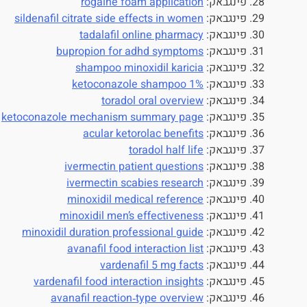
פינגבאק:
rogaine foam application
פינגבאק:
sildenafil citrate side effects in women
פינגבאק:
tadalafil online pharmacy
פינגבאק:
bupropion for adhd symptoms
פינגבאק:
shampoo minoxidil karicia
פינגבאק:
ketoconazole shampoo 1%
פינגבאק:
toradol oral overview
פינגבאק:
ketoconazole mechanism summary page
פינגבאק:
acular ketorolac benefits
פינגבאק:
toradol half life
פינגבאק:
ivermectin patient questions
פינגבאק:
ivermectin scabies research
פינגבאק:
minoxidil medical reference
פינגבאק:
minoxidil men’s effectiveness
פינגבאק:
minoxidil duration professional guide
פינגבאק:
avanafil food interaction list
פינגבאק:
vardenafil 5 mg facts
פינגבאק:
vardenafil food interaction insights
פינגבאק:
avanafil reaction‑type overview