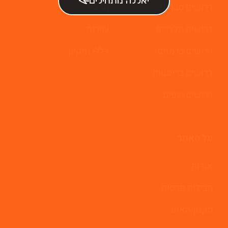
יאללה מתחילים
דרושים טבחים
מטבח
דרושים מלצרים
שירות
דרושים ברמנים
כללי וניקיון
דרושים בריסטות
דרושים שפים
על האתר
אודות
חבילות פרסום
תקנון האתר