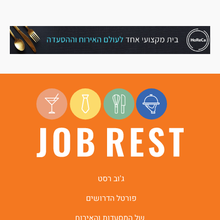
ג'וב רסט
פורטל הדרושים
של המסעדות והאירוח