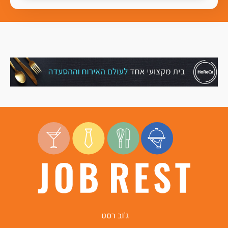
ג'וב רסט