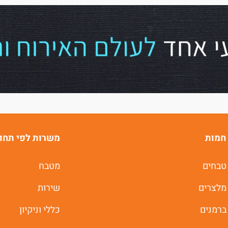
היי, אני סיגי
הצ'אטבוט החכמה
של
ג'וב רסט.
חמות
משרות לפי תחו
משרות חמות לוואטסאפ
טבחים
מטבח
מלצרים
שירות
תוך 60 שניות
ברמנים
כללי וניקיון
יאללה מתחילים