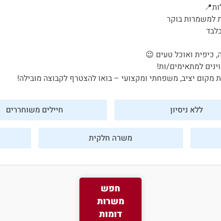
ות📍
ת למשמרות בוקר
בלבד
פורטל המסעדות של ישראל
, כיפית ואוכל טעים 😉
ינים למתאימים/ות!
היי, אני סיגי
מקום יציב, משפחתי ומקצועי – בואו להצטרף לקבוצה מובילה!
הצ'אטבוט החכמה
של
ג'וב רסט.
ללא ניסיון
חיילים משוחררים
משרה חלקית
חפש
משרות
דומות