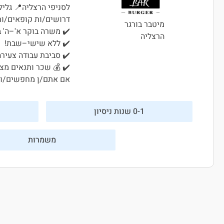
לסניפי הרצליה📍 גליל
דרושים/ות קופאים/ו
מיטבר בורגר
✔️ משרה בוקר א'–ה' 
הרצליה
✔️ ללא שישי–שבת!
✔️ סביבת עבודה צעירה
✔️ 💰 שכר ותנאים מצו
אם אתם/ן מחפשים/ות 
0-1 שנות ניסיון
משמרות