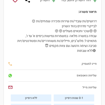
הוד השרון והסביבה
השרון
תיאור משרה:
דרושים/ות עובדי/ות שירות ומכירה שמחים/ות 😊
לבייקרי מדהים בהוד השרון
🤑 🤑שכר ותנאים מעולים 🤑 🤑
עבודה במשרה מלאה- במשמרות גמישות בימים א' עד ו',
מתאים ל: מלש"בים, חיילים/ות משוחררים/ות וסטודנטים/יות
סביבה נעימה ורגועה עם צוות מקסים 😇
🔴ללא שבתות
חייג למעסיק
שליחת וואטסאפ
שליחת מייל
0-1 שנות ניסיון
ללא ניסיון