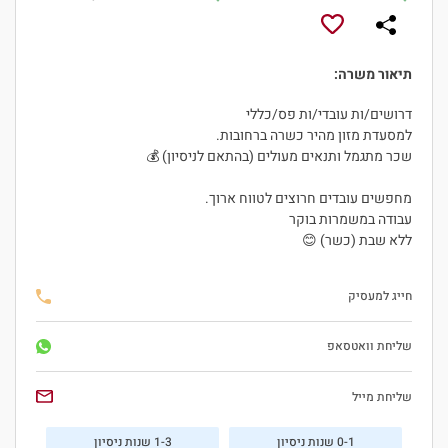
תיאור משרה:
דרושים/ות עובדי/ות פס/כללי
למסעדת מזון מהיר כשרה ברחובות.
שכר מתגמל ותנאים מעולים (בהתאם לניסיון) 💰
מחפשים עובדים חרוצים לטווח ארוך.
עבודה במשמרות בוקר
ללא שבת (כשר) 😊
חייג למעסיק
היי, אני סיגי
שליחת וואטסאפ
הצ'אטבוט החכמה
של
שליחת מייל
ג'וב רסט.
0-1 שנות ניסיון
1-3 שנות ניסיון