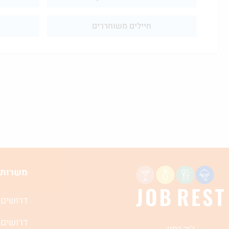
חיילים משוחררים
משרות 
דרושים 
דרושים 
ג'וב רסט