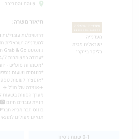
שוהם והסביבה
תיאור משרה:
דרושים/ות עובדי/ות 
מעדנייה
למעדנייה ישראלית חד
ישראלית מבית
קונספט Grab & Go חדש
בליקר בייקרי
*עבודה במשמרות 24/7 - גמישות ונוחות
*משמרות סופ״ש - חוב
*בונוסים ושעות נוספ
*אופציה לשעות נוספו
✈️אווירה של חו״ל ✈️
מערך הסעות בשעות ל
חניית עובדים חינם 🅿️
בונוס חבר מביא חבר
תנאים מעולים למתאימ
0-1 שנות ניסיון