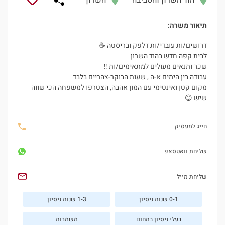
הוד השרון והסביבה
השרון
תיאור משרה:
דרושים/ות עובדי/ות דלפק ובריסטה ☕
לבית קפה חדש בהוד השרון
שכר ותנאים מעולים למתאימים/ות ‼
עבודה בין הימים א-ה , שעות הבוקר-צהריים בלבד
מקום קטן ואינטימי עם המון אהבה, הצטרפו למשפחה הכי שווה
שיש 😊
חייג למעסיק
שליחת וואטסאפ
שליחת מייל
0-1 שנות ניסיון
1-3 שנות ניסיון
בעלי ניסיון בתחום
משמרות