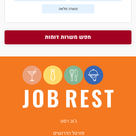
משרה מלאה
חפש משרות דומות
ג'וב רסט
פורטל הדרושים