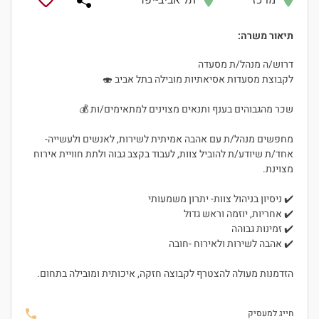
מרכז
תל אביב-יפו
תיאור משרה:
דרוש/ה מנהל/ת מסעדה
לקבוצת מסעדות אסיאתיות מובילה בתל אביב 🍣
שכר מהגבוהים בענף ותנאים מצוינים למתאימים/ות 💰
מחפשים מנהל/ת עם אהבה אמיתית לשירות, לאנשים ולעשייה-
אחד/ת שיודע/ת להוביל צוות, לעבוד בקצב גבוה ולתת חוויית אירוח
מצוינת.
✔️ ניסיון בניהול צוות- יתרון משמעותי
✔️ אחריות, יוזמה וראש גדול
✔️ זמינות גבוהה
✔️ אהבה לשירות ולאירוח -חובה
היי, אני סיגי
הזדמנות מעולה להצטרף לקבוצה חזקה, איכותית ומובילה בתחום.
הצ'אטבוט החכמה
של
ג'וב רסט.
חייג למעסיק