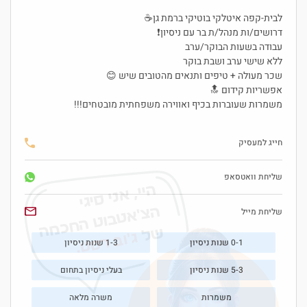
לבית-קפה איטלקי בוטיקי ברמת גן☕
דרושים/ות מנהל/ת בר עם ניסיון❗
עבודה בשעות הבוקר/ערב
ללא שישי ערב ושבת בוקר
שכר מעולה + טיפים ותנאים מהטובים שיש 😊
אפשריות קידום 🔝
משמרות שעוברות בכיף ואווירה משפחתית מובטחים!!!
חייג למעסיק
שליחת וואטסאפ
היי, אני סיגי
הצ'אטבוט החכמה
שליחת מייל
של
ג'וב רסט.
0-1 שנות ניסיון
1-3 שנות ניסיון
5-3 שנות ניסיון
בעלי ניסיון בתחום
משמרות
משרה מלאה