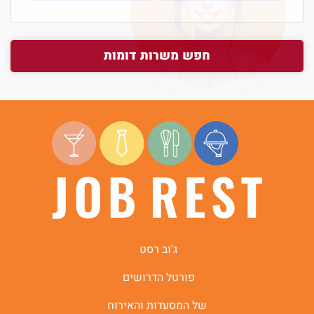
חפש משרות דומות
ג'וב רסט
פורטל הדרושים
של המסעדות והאירוח