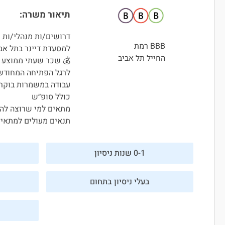
תיאור משרה:
דרושים/ות מנהלי/ות
BBB רמת
למסעדת דיינר בתל אבי
החייל תל אביב
💰 שכר שעתי ממוצע 55 ₪ + בונוסים שווים 💰(תלוי ניסיון)
לרגל הפתיחה המחודשת
עבודה במשמרות בוקר
כולל סופ״ש
מתאים למי שרוצה להו
תנאים מעולים למתאימ
0-1 שנות ניסיון
בעלי ניסיון בתחום