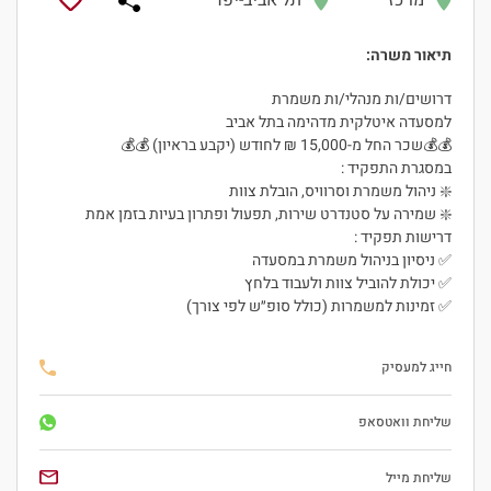
מרכז
תל אביב-יפו
תיאור משרה:
דרושים/ות מנהלי/ות משמרת
למסעדה איטלקית מדהימה בתל אביב
💰💰שכר החל מ-15,000 ₪ לחודש (יקבע בראיון) 💰💰
במסגרת התפקיד :
❇️ ניהול משמרת וסרוויס, הובלת צוות
❇️ שמירה על סטנדרט שירות, תפעול ופתרון בעיות בזמן אמת
דרישות תפקיד :
✅ ניסיון בניהול משמרת במסעדה
✅ יכולת להוביל צוות ולעבוד בלחץ
✅ זמינות למשמרות (כולל סופ״ש לפי צורך)
חייג למעסיק
היי, אני סיגי
הצ'אטבוט החכמה
שליחת וואטסאפ
של
ג'וב רסט.
שליחת מייל