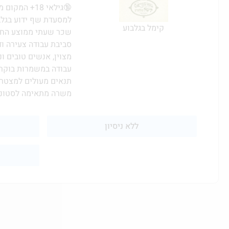
🔞גילאי 18+ המקום מגיש אלכוהול 🔞
למסעדת שף ידוע בגלב
קימל בגלבוע
שכר שעתי ממוצע החל מ- 60 ₪ (תלוי 
סביבת עבודה צעירה ו
מצוין, אנשים טובים ונ
עבודה במשמרות בוקר/
תנאים מעולים למצטרפ
משרה מתאימה לסטונד
ללא ניסיון