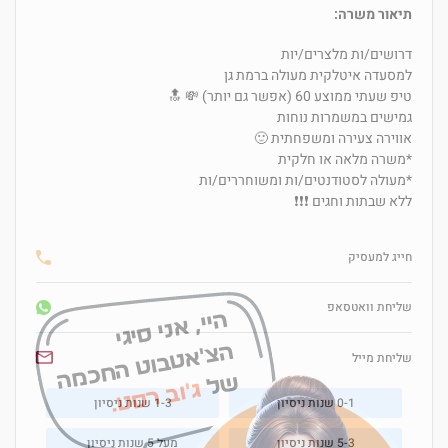
תיאור משרה:
דרושים/ות מלצרים/יות
למסעדה איטלקית מעולה ברמת גן
טיפ שעתי ממוצע 60 (אפשר גם יותר) 💸 🔝
גמישים במשמרות נוחות
אווירה צעירה ומשפחתית 🙂
*משרה מלאה או חלקית
*מעולה לסטודנטים/ות ומשוחררים/ות
ללא שבתות וחגים ❗❗❗
חייג למעסיק
שליחת וואטסאפ
היי, אני סיגי
הצ'אטבוט החכמה
שליחת מייל
של
ג'וב רסט.
0-1 שנות ניסיון
1-3 שנות ניסיון
5-3 שנות ניסיון
מעל 5 שנות ניסיון