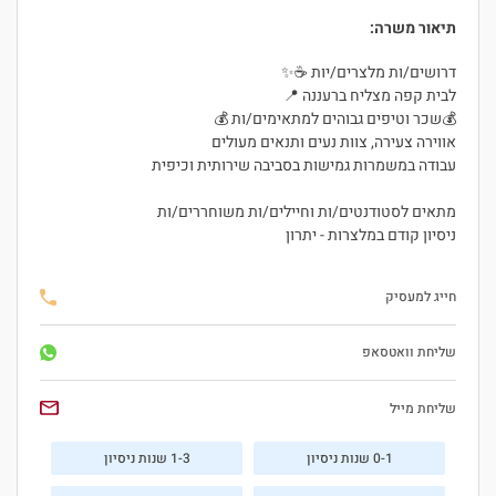
תיאור משרה:
דרושים/ות מלצרים/יות ☕✨
לבית קפה מצליח ברעננה 📍
💰שכר וטיפים גבוהים למתאימים/ות 💰
אווירה צעירה, צוות נעים ותנאים מעולים
עבודה במשמרות גמישות בסביבה שירותית וכיפית
מתאים לסטודנטים/ות וחיילים/ות משוחררים/ות
ניסיון קודם במלצרות - יתרון
חייג למעסיק
שליחת וואטסאפ
היי, אני סיגי
הצ'אטבוט החכמה
שליחת מייל
של
ג'וב רסט.
0-1 שנות ניסיון
1-3 שנות ניסיון