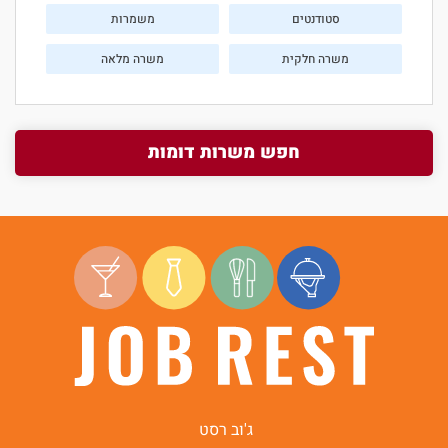
סטודנטים
משמרות
משרה חלקית
משרה מלאה
חפש משרות דומות
ג'וב רסט