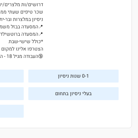
דרושים/ות מלצרים/יות
שכר טיפים שעתי ממוצע ₪ 0-100
ניסיון במלצרות ובר-יתר
📍המסעדה בבזל משמר
📍המסעדה ברוטשילד 
*כולל שישי-שבת
הצטרפו אלינו למקום ע
🔞העבודה מגיל 18 - המקום מגיש אלכוהול🔞
0-1 שנות ניסיון
בעלי ניסיון בתחום