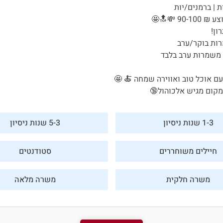
 | ברמנים/יות
9 💸🔝🤩
ון!
ות בוקר/ערב
משמרות ערב בלבד
פורטל המסעדות של ישראל
ם אוכל טוב ואווירה שמחה 🍝 🤩
היי, אני סיגי
הצ'אטבוט החכמה
1-3 שנות ניסיון
5-3 שנות ניסיון
של
ג'וב רסט.
חיילים משוחררים
סטודנטים
משרה חלקית
משרה מלאה