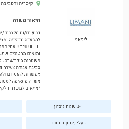
קיסריה והסביבה
תיאור משרה:
רים/יות | ברמנים/יות
לימאני
מה ומצליחה בקיסריה
 שכר שעתי ממוצע 80 ₪ 💵 💵
נאים מהטובים שיש ❗❗❗
 , כולל סופ"ש - חובה
דה צעירה ודינאמית 🤩
להתקדם ולהתפתח 🔝
ות ומשוחררים/ות 💪
מתאים למשרה חלקית
0-1 שנות ניסיון
בעלי ניסיון בתחום