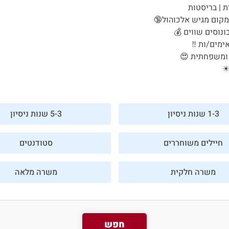
 | בריסטות
נוסים שווים 💰
ימים/ות ‼
 ומשפחתית 😍
פורטל המסעדות של ישראל
☀
היי, אני סיגי
הצ'אטבוט החכמה
1-3 שנות ניסיון
5-3 שנות ניסיון
של
ג'וב רסט.
חיילים משוחררים
סטודנטים
משרה חלקית
משרה מלאה
חפש