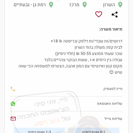
השרון
מרכז
רמת גן - גבעתיים
תיאור משרה:
דרושים/ות עובדי/ות דלפק ובריסטה ☕ 18+
לבית קפה מעולה בהוד השרון
שכר שעתי ממוצע 50-55 ₪ (תלוי ניסיון)
עבודה בין הימים א-ו , שעות הבוקר-צהריים בלבד
מקום קטן ואינטימי עם המון אהבה, הצטרפו למשפחה הכי שווה
שיש 😊
חייג למעסיק
היי, אני סיגי
שליחת וואטסאפ
הצ'אטבוט החכמה
של
שליחת מייל
ג'וב רסט.
0-1 שנות ניסיון
1-3 שנות ניסיון