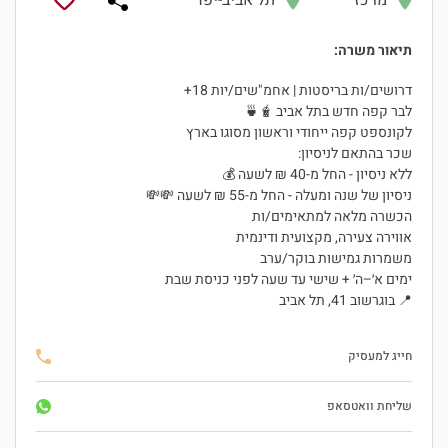
מרכז
תל אביב-יפו
תיאור משרה:
דרושים/ות בריסטות | אחמ"שים/יות 18+
לבר קפה חדש בתל אביב 🧋🍵
לקונספט קפה ייחודי וראשון מסוגו בארץ
שכר בהתאם לניסיון:
ללא ניסיון - החל מ-40 ₪ לשעה 💰
ניסיון של שנה ומעלה - החל מ-55 ₪ לשעה 💸💸
הכשרה מלאה למתאימים/ות
אווירה צעירה, מקצועית ודינמית
משמרות גמישות בוקר/ערב
ימים א׳–ה׳ + שישי עד שעה לפני כניסת שבת
📍 בוגרשוב 41, תל אביב
חייג למעסיק
שליחת וואטסאפ