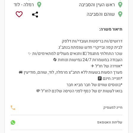
ראש העין והסביבה
רמלה - לוד
שוהם והסביבה
תיאור משרה:
דרושים/ות בריסטות ועובדי/ות דלפק
לבית קפה ובייקרי חדש שנפתח בנתב"ג
שכר התחלתי מתגמל 💵 ותנאים מעולים למתאימים/ות ✨
העבודה במשמרות 24/7 גמישות ונוחות 🔄
*אווירה של חו״ל ✈
מערך הסעות בשעות ללא תחב״צ מרמלה, לוד, שוהם, מודיעין 🚐
*חנייה חינם 🅿
*בונוסים שווים של חבר מביא חבר
בואו לעשות ים של כסף לפני הטיסה שלכם לחו"ל 💸
חייג למעסיק
שליחת וואטסאפ