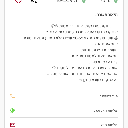
מרכז
תל אביב-יפו
תיאור משרה:
דרושים/ות עובדי/ות דלפק ובריסטות ☕🥐
לבייקרי חדש בהיכל התרבות, מרכז תל אביב 📍
💰 שכר שעתי ממוצע 50-55 ש״ח (תלוי ניסיון) ותנאים טובים
למתאימים/ות
משמרות קצרות ונוחות
מתאים מאוד לסטודנטים/יות
עבודה בסופי שבוע
אווירה צעירה, צוות מדהים ואוכל טעים 🤍
אם אתם אוהבים אנשים, קפה ואווירה טובה -
זה המקום בשבילכם/ן ✨
חייג למעסיק
שליחת וואטסאפ
שליחת מייל