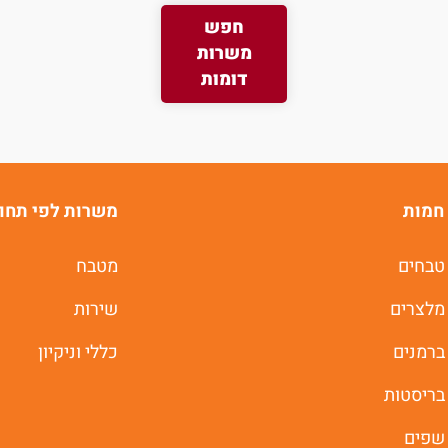
חפש
משרות
משרות חמות לוואטסאפ
דומות
תוך 60 שניות
יאללה מתחילים
חמות
משרות לפי תחו
טבחים
מטבח
מלצרים
שירות
ברמנים
כללי וניקיון
בריסטות
שפים