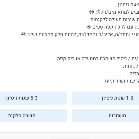
עם ניסיון
בים למתאימים/ות 💰 😎
 שירות מעולה ללקוחות
בה וגם להכין קפה טעים ☕
/י נחמד/ה, אדיב/ה וחייכן/ית, להיות חלק מהצוות שלנו 🤩
פורטל המסעדות של ישראל
/ית / ניהול משמרת במסעדה או בית קפה
היי, אני סיגי
 לקוחות
הצ'אטבוט החכמה
בדים
של
דיבות ושירותיות
ג'וב רסט.
1-3 שנות ניסיון
5-3 שנות ניסיון
משמרות
משרה חלקית