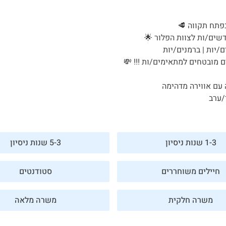
תח תקווה 🥩
ים/ות לצוות הפלור 🌟
/יות | ברמנים/יות
 מובטחים למתאימים/ות !!! 💸
פורטל המסעדות של ישראל
עם אווירה מדהימה
/ערב
היי, אני סיגי
הצ'אטבוט החכמה
של
ג'וב רסט.
1-3 שנות ניסיון
5-3 שנות ניסיון
חיילים משוחררים
סטודנטים
משרה חלקית
משרה מלאה