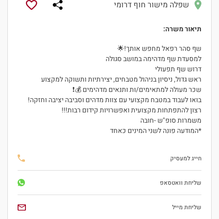
שפלה מישור חוף דרומי
תיאור משרה:
שף סהר רפאל מחפש אותך!🌟
למסעדת שף מדהימה במושב סגולה
דרוש שף תפעולי
ראש גדול, ניסיון בניהול מטבחים, יצירתיות ותשוקה למקצוע
שכר מעולה למתאימים/ות ותנאים מדהימים 💰❗
בואו לעבוד במטבח מקצועי עם צוות מדהים וסביבה יציבה וחזקה!
רצון להתפתחות מקצועית ואפשרויות קידום רבות!!!
משמרות סופ"ש -חובה
*המודעה פונה לשני המינים כאחד
חייג למעסיק
היי, אני סיגי
הצ'אטבוט החכמה
שליחת וואטסאפ
של
ג'וב רסט.
שליחת מייל