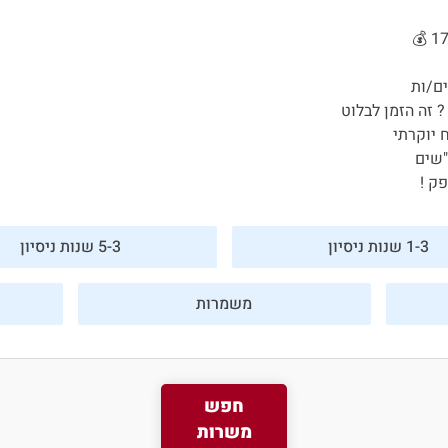
ם/ות
? זה הזמן לבלוט
פורטל המסעדות של ישראל
 יוקרתי
"שים
היי, אני סיגי
ק !
הצ'אטבוט החכמה
של
ג'וב רסט.
1-3 שנות ניסיון
5-3 שנות ניסיון
משמרות
חפש
משרות