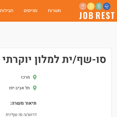
משרות
מגייסים
חבילות
סו-שף/ית למלון יוקרתי 
מרכז
תל אביב-יפו
תיאור משרה:
דרוש/ה סו שף/ית