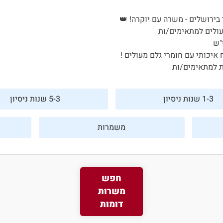
בירושלים - משרה עם יוקרה! 👑
ולים למתאימים/ות
"ש
פורטל המסעדות של ישראל
איכותי עם חומרי גלם מעולים !
ת למתאימים/ות
היי, אני סיגי
הצ'אטבוט החכמה
של
1-3 שנות ניסיון
5-3 שנות ניסיון
ג'וב רסט.
משמרות
חפש
משרות
דומות
משרות חמות לוואטסאפ