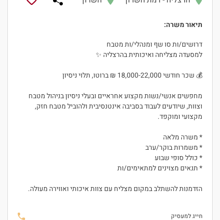
הרצליה - רמת השרון
השרון
תיאור משרה:
דרושים/ות סו שף ומנהלי/ות מטבח
למסעדה מצליחה ואיכותית בהרצליה ✨
💰 שכר חודשי 18,000-22,000 ₪ ברוטו, תלוי ניסיון
מחפשים אנשי/נשות מקצוע אחראיים ובעלי ניסיון בניהול מטבח
וצוות, שיודעים לעבוד בסביבה אינטנסיבית ולהוביל מטבח חזק,
מקצועי ומוקפד.
* משרה מלאה
* משמרות בוקר/ערב
* כולל סופי שבוע
* תנאים מצוינים למתאימים/ות
הזדמנות להשתלב במקום מצליח עם צוות איכותי ואווירה מעולה.
חייג למעסיק