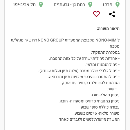
מרכז
רמת גן - גבעתיים
תל אביב-יפו
תיאור משרה:
לNONO-MIMI מקבוצת המסעדות NONO GROUP דרוש/ה מנהל/ת
מטבח
במסגרת התפקיד:
- אחריות ניהולית ישירה על כל צוות המטבח.
- ניהול הזמנות ומלאי.
- ניהול כלכלי של המטבח (עלות מזון ועלות עבודה).
- ניהול המטבח בהיבטי איכויות מזון ותברואה.
הזדמנות להשתלב בקבוצה עם אופק
דרישות:
ניסיון ניהולי- חובה.
ניסיון במטבחי סרוויס ומסעדות- חובה.
עבודה כוללת סופי שבוע
משרה מלאה- 6 ימים בשבוע
המשרה מיועדת לנשים ולגברים כאחד