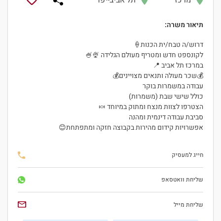
מרכז
תל אביב-יפו
תיאור משרה:
דרוש/ה טבח/ית הכנות🍦
לקונספט חדש ומטריף מעולם הגלידה 🍨🍧
במרכז תל אביב 📍
💰שכר מעולה ותנאים מצויינים💰
עבודה במשמרות בוקר
כולל שישי שבת (משמרות)
הצטרפו לצוות מנצח ומתוק במיוחד 🍬
סביבת עבודה דינמית ומהנה
אפשרויות קידום מהירות בקבוצה חזקה ומתפתחת😊
חייג למעסיק
היי, אני סיגי
הצ'אטבוט החכמה
שליחת וואטסאפ
של
ג'וב רסט.
שליחת מייל