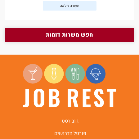
משרה מלאה
חפש משרות דומות
ג'וב רסט
פורטל הדרושים