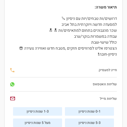
תיאור משרה:
דרושים/ות טבחים/יות עם ניסיון 🔪
למסעדה חדשה ויוקרתית בתל אביב
שכר מהגבוהים בתחום למתאימים/ות 🔝 🔝
עבודה במשמרות בוקר/ערב
כולל שישי-שבת
הצטרפו אלינו לסרוויסים חזקים ,מטבח חדש ואווירה צעירה 😎
ניסיון-חובה❗
חייג למעסיק
שליחת וואטסאפ
היי, אני סיגי
הצ'אטבוט החכמה
שליחת מייל
של
ג'וב רסט.
0-1 שנות ניסיון
1-3 שנות ניסיון
5-3 שנות ניסיון
מעל 5 שנות ניסיון