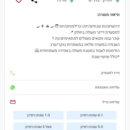
חולון - בת ים
מרכז
תיאור משרה:
דרושים/ות טבחים/יות | גרילמנים/יות 🧑‍🍳 🔥 👩‍🍳
למסעדת דיינר מעולה בחולון 📍
שכר גבוה ותנאים מעולים למתאימים/ות ‼
העבודה במשרה מלאה במשמרות בוקר/ערב
הזדמנות לעבוד במטבח מעולה באווירה משפחתית 🤗
*כולל שישי-שבת
חייג למעסיק
שליחת וואטסאפ
שליחת מייל
0-1 שנות ניסיון
1-3 שנות ניסיון
5-3 שנות ניסיון
מעל 5 שנות ניסיון