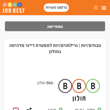
פרסום משרות
הסתיימה
טבחים/יות | גרילמנים/יות למסעדת דיינר מדהימה
בחולון
Bbb חולון