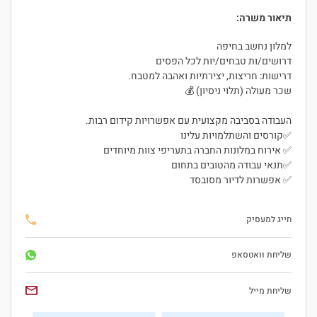
תיאור משרה:
למלון נחשב בחיפה
דרושים/ות טבחים/יות לכל הפסים
דרישות: חריצות, יצירתיות ואהבה למטבח.
שכר מעולה (תלוי ניסיון) 💰
העבודה בסביבה מקצועית עם אפשרויות קידום רבות.
✅קורסים והשתלמויות עלינו
✅ אירוח במלונות החברה בתעריפי צוות מיוחדים
✅תנאי עבודה מהטובים בתחום
✅ אפשרות לדיור מסובסד
חייג למעסיק
היי, אני סיגי
הצ'אטבוט החכמה
שליחת וואטסאפ
של
ג'וב רסט.
שליחת מייל