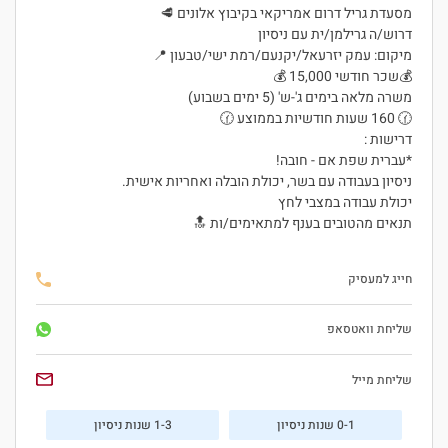
מסעדת גריל דרום אמריקאי בקיבוץ אלונים 🥩
דרוש/ה גרילמן/ית עם ניסיון
מיקום: עמק יזרעאל/יקנעם/רמת ישי/טבעון 📍
💰שכר חודשי 15,000 💰
משרה מלאה בימים ג'-ש' (5 ימים בשבוע)
🕜 160 שעות חודשיות בממוצע 🕜
דרישות :
*עברית שפת אם - חובה!
ניסיון בעבודה עם בשר, יכולת הובלה ואחריות אישית.
יכולת עבודה במצבי לחץ
תנאים מהטובים בענף למתאימים/ות 🔝
חייג למעסיק
שליחת וואטסאפ
שליחת מייל
0-1 שנות ניסיון
1-3 שנות ניסיון