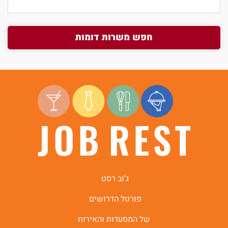
חפש משרות דומות
ג'וב רסט
פורטל הדרושים
של המסעדות והאירוח