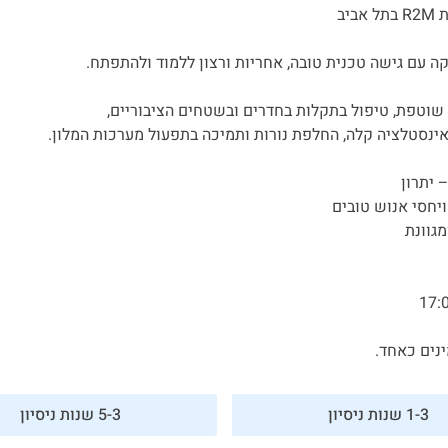
יב
 עם גישה טכנית טובה, אחריות ורצון ללמוד ולהתפתח.
שוטפת, טיפול בתקלות בחדרים ובשטחים הציבוריים,
ינסטלציה קלה, החלפת נורות ותמיכה בתפעול מערכות המלון.
 יתרון
פורטל המסעדות של ישראל
יחסי אנוש טובים
מגוונת
היי, אני סיגי
הצ'אטבוט החכמה
של
ג'וב רסט.
נים כאחד.
1-3 שנות ניסיון
5-3 שנות ניסיון