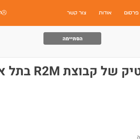
ה
 פרסום
אודות
צור קשר
הסתיימה
בוצת R2M בתל אביב
ה