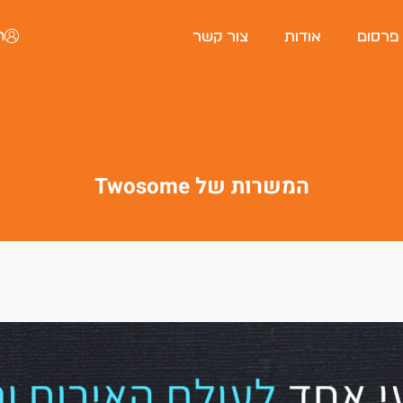
ה
 פרסום
אודות
צור קשר
המשרות של Twosome
פורטל המסעדות של ישראל
היי, אני סיגי
הצ'אטבוט החכמה