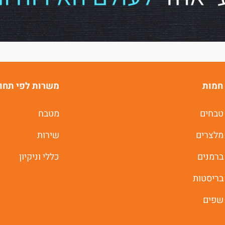
של
ג'וב רסט.
חמות
משרות לפי תחו
טבחים
מטבח
משרות חמות לוואטסאפ
מלצרים
שירות
ברמנים
כללי וניקיון
תוך 60 שניות
בריסטות
יאללה מתחילים
שפים