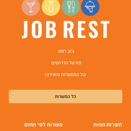
היי, אני סיגי
הצ'אטבוט החכמה
של
ג'וב רסט.
ג'וב רסט
פורטל הדרושים
של המסעדות והאירוח
כל המשרות
משרות חמות
משרות לפי תחום