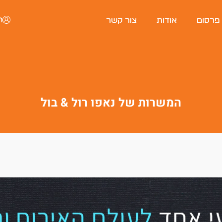
ה
 פרסום
אודות
צור קשר
המשרות של נאפו רול & בול
פורטל המסעדות של ישראל
היי, אני סיגי
הצ'אטבוט החכמה