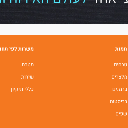
של
ג'וב רסט.
חמות
משרות לפי תחו
טבחים
מטבח
משרות חמות לוואטסאפ
מלצרים
שירות
ברמנים
כללי וניקיון
תוך 60 שניות
בריסטות
יאללה מתחילים
שפים