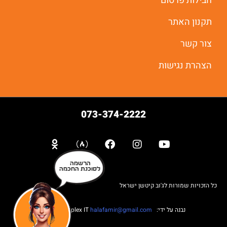
חבילות פרסום
תקנון האתר
צור קשר
הצהרת נגישות
073-374-2222
הרשמה
לסוכנת החכמה
כל הזכויות שמורות לג'וב קיטשן ישראל
נבנה על ידי: Web complex IT
halafamir@gmail.com