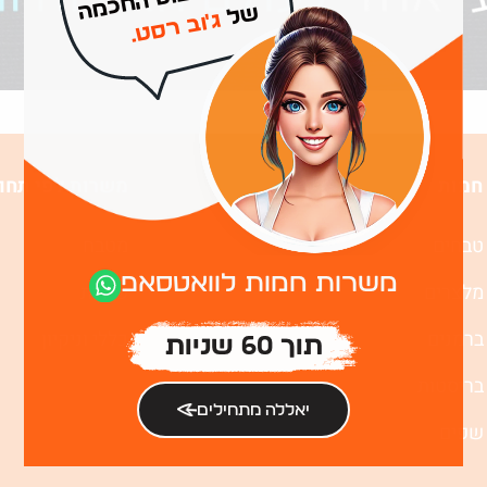
של
ג'וב רסט.
חמות
משרות לפי תחו
טבחים
מטבח
משרות חמות לוואטסאפ
מלצרים
שירות
ברמנים
כללי וניקיון
תוך 60 שניות
בריסטות
יאללה מתחילים
שפים