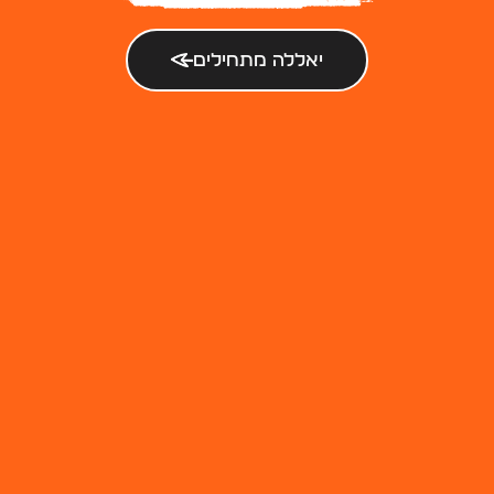
חבילות פרסום
תקנון האתר
יאללה מתחילים
צור קשר
הצהרת נגישות
073-374-2222
הרשמה
לסוכנת החכמה
כל הזכויות שמורות לג'וב קיטשן ישראל
נבנה על ידי: Web complex IT
halafamir@gmail.com