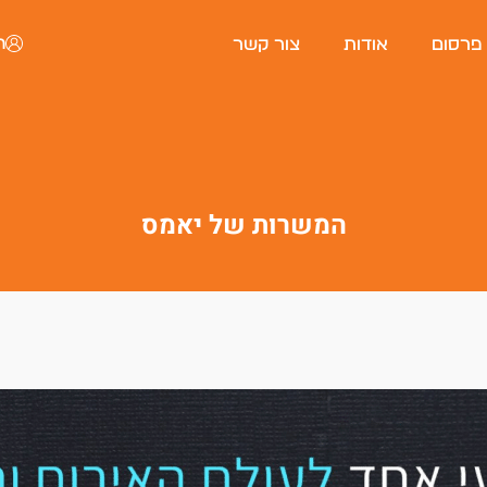
ה
 פרסום
אודות
צור קשר
המשרות של יאמס
פורטל המסעדות של ישראל
היי, אני סיגי
הצ'אטבוט החכמה