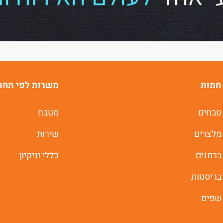
של
ג'וב רסט.
חמות
משרות לפי תחו
טבחים
מטבח
משרות חמות לוואטסאפ
מלצרים
שירות
ברמנים
כללי וניקיון
תוך 60 שניות
בריסטות
יאללה מתחילים
שפים