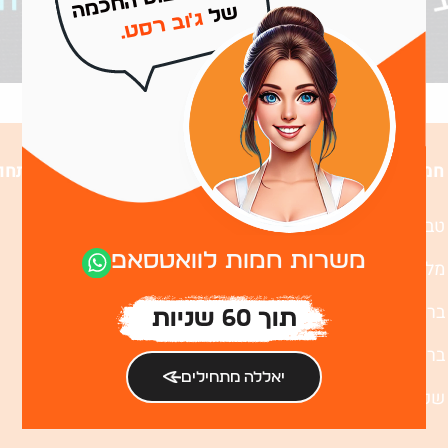
של
ג'וב רסט.
חמות
משרות לפי תחו
טבחים
מטבח
משרות חמות לוואטסאפ
מלצרים
שירות
ברמנים
כללי וניקיון
תוך 60 שניות
בריסטות
יאללה מתחילים
שפים