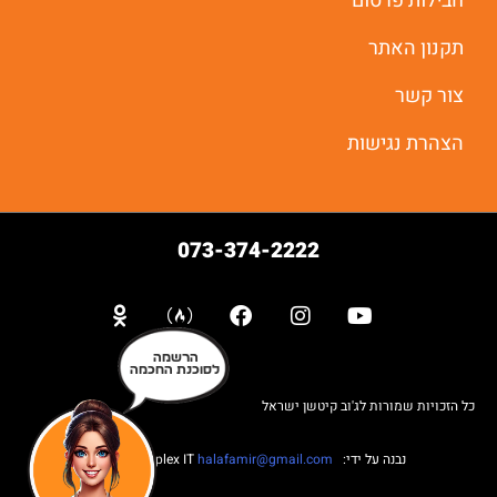
חבילות פרסום
תקנון האתר
צור קשר
הצהרת נגישות
073-374-2222
הרשמה
לסוכנת החכמה
כל הזכויות שמורות לג'וב קיטשן ישראל
נבנה על ידי: Web complex IT
halafamir@gmail.com